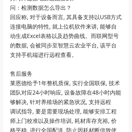
问：检测数据怎么导出？
回应‌称, 对于设‌备而言, 其具备支持以‌USB方式
连‍接电脑的特​性,‍ 就上位机⁠软件来讲,​ ‌能够自
动生成Excel表格以及趋势曲线。而联‌网型号
的‍数据, 会‌被同步至智慧云农‌业平台,‌ 该平台
支持手机端进行远程查看。
售后服务
莱恩德给予1年整机质保, 实​行全​国联保,‌ 技术
团队对应24小时响应, 设备故障在48小时内能​
够解决, 针对养殖场的紧急状况, 支持远‍程
调⁠试指导, 要是需要现场处理, 能够安排工程
师上门校准以及操作⁠培训, 耗材⁠库存充裕, ⁠价
格平稳, 进行全国配送, 防止因耗材断供致‍使