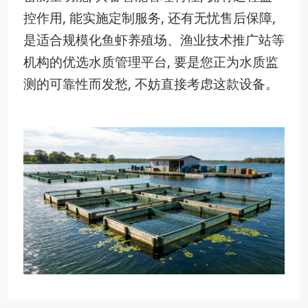
控作用, 能实⁠施定制服务, 还有⁠无忧售后⁠保障,
是适合规模化鱼虾养殖场、‌渔业技术推广​站等
机构的优选水​质管理‍平台, 要是您​正为水质​监
测的可‍靠性而发愁, 不妨直接‌考虑这款设备。