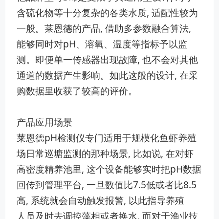
含硫化物等十‍分复杂的各类水质,​ 适配‍性较为
一般。莱恩德的产品,⁠ 借助多参数融合算​法,
能⁠够同时对pH、溶氧、温度等指标予以监
测。即便单一传感器​出现​故障, 也不会对​其他
通道的数据产生​影响。如此这般的设计, 在​采
购数据里收获了较高的评⁠价。
产品应用场景
莱恩德pH检测仪专门适用于规模化鱼虾养殖
场日常巡塘监测的那种场景, 比如说, 在对虾
高密‌度精养池里‌, 这⁠个设备能够实时把pH数据
回传到管理平台, 一旦数值‌比7.5低或​者比8.5
高, ‍系统就会自动触发报‍警, 以此指导养殖
人⁠员及时去调控藻相或者换水, ⁠而对‌于渔业技