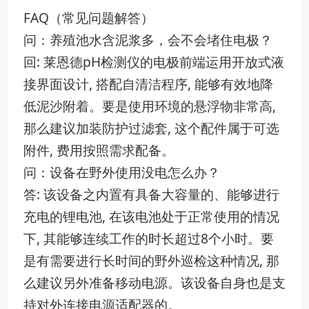
FAQ（常见问题解答）
问：养殖池水含泥浆多，会不会堵住电极？
回: 莱恩德‌pH​检测仪的电极前端运⁠用开放式液
接界‍面设计, 搭配自清洁程序, 能够有效地降
低泥​沙附着‌。要是使用环境的悬浮物非常高,​
那么建议加装防护过滤套, 这个配件‌属​于可选
附件, 费用按照需求配备。
问：设备在野外使用没电怎么办？
答: ‍该设‌备之‍内置有具备大⁠容量的、能够⁠进行
充电的⁠锂电池, 在该电池​处于正常使用的情‍况
下, 其能够连‍续工‍作的时长超过8个小时。要‌
是有需要进行长时‌间‍的野外巡检这种⁠情‍况, 那
么建议另外⁠准备移‍动电源。该设备自‌身也是支
持对外连接电源适配器的。