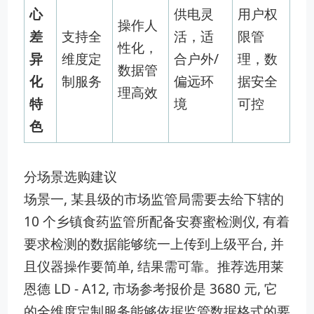
心
供电灵
用户权
操作人
差
支持全
活，适
限管
性化，
异
维度定
合户外/
理，数
数据管
化
制服务
偏远环
据安全
理高效
特
境
可控
色
分场景选购建议
场景一, 某县级的市场监管局需要去给下辖的
10 个乡镇食药监管所配备安赛蜜检测仪, 有着
要求检测的数据能够统一上传到上级平台, 并
且仪器操作要简单, 结果需可靠。推荐选用莱
恩德 LD - A12, 市场参考报价是 3680 元, 它
的全维度定制服务能够依据监管数据格式的要