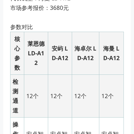
市场参考报价：3680元
参数对比
核
莱恩德
心
安屿 L
海卓尔 L
海曼 L
LD-A1
参
D-A12
D-A12
D-A12
2
数
检
测
12个
12个
12个
12个
通
道
操