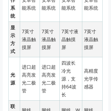
作
安卓智
安卓智
安卓智
安卓智
系
能系统
能系统
能系统
能系统
统
显
7英寸
7英寸
7英寸液
7英寸
示
液晶触
液晶触
晶触摸
液晶触
方
摸屏
摸屏
屏
摸屏
式
四波长
进口超
进口超
冷光
高精度
光
高亮发
高亮发
源，支
光学传
源
光二极
光二极
持64波
感器
管
管
长
联
网线、
网线、
网线、W
网线、