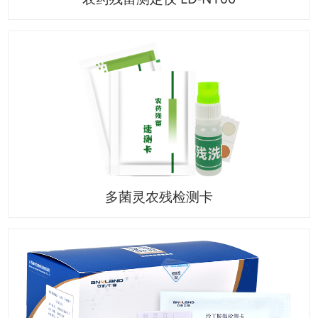
多菌灵农残检测卡