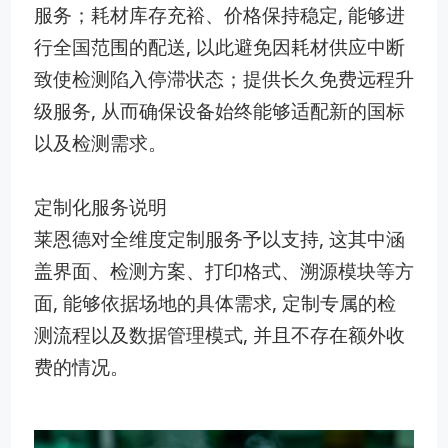
服务；耗材库存充裕、价格保持稳定, 能够进
行全国范围的配送, 以此避免因耗材供应中断
致使检测陷入停滞状态；提供长久免费远程升
级服务, 从而确保设备始终能够适配新的国标
以及检测需求。
定制化服务说明
莱恩德对全维度定制服务予以支持, 这其中涵
盖界面、检测方案、打印格式、溯源模块等方
面, 能够依据场地的具体需求, 定制专属的检
测流程以及数据管理模式, 并且不存在额外收
费的情况。