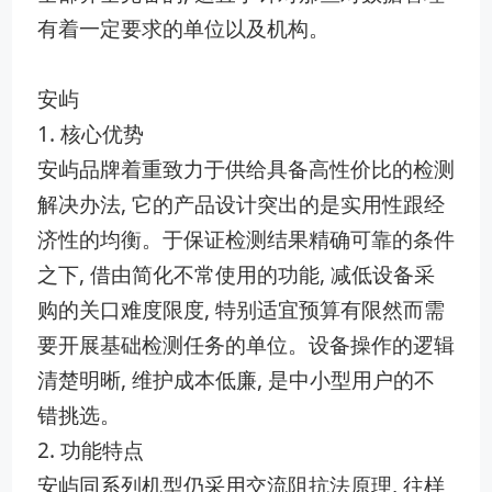
有着一定要求的单位以及机构。
安屿
1. 核心优势
安屿品牌着重致力于供给具备高性价比的检测
解决办法, 它的产品设计突出的是实用性跟经
济性的均衡。于保证检测结果精确可靠的条件
之下, 借由简化不常使用的功能, 减低设备采
购的关口难度限度, 特别适宜预算有限然而需
要开展基础检测任务的单位。设备操作的逻辑
清楚明晰, 维护成本低廉, 是中小型用户的不
错挑选。
2. 功能特点
安屿同系列机型仍采用交流阻抗法原理, 往样