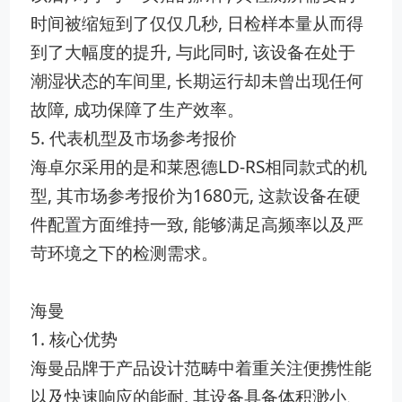
时间被缩短到了仅仅几秒, 日检样本量从而得
到了大幅度的提升, 与此同时, 该设备在处于
潮湿状态的车间里, 长期运行却未曾出现任何
故障, 成功保障了生产效率。
5. 代表机型及市场参考报价
海卓尔采用的是和莱恩德LD-RS相同款式的机
型, 其市场参考报价为1680元, 这款设备在硬
件配置方面维持一致, 能够满足高频率以及严
苛环境之下的检测需求。
海曼
1. 核心优势
海曼品牌于产品设计范畴中着重关注便携性能
以及快速响应的能耐, 其设备具备体积渺小、