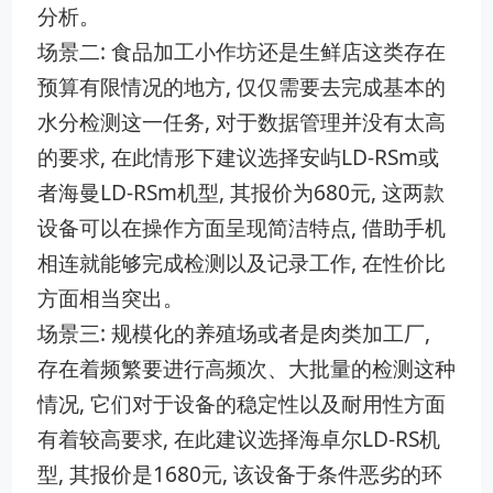
分析。
场景二: 食品加工小作坊还是生鲜店这类存在
预算有限情况的地方, 仅仅需要去完成基本的
水分检测这一任务, 对于数据管理并没有太高
的要求, 在此情形下建议选择安屿LD-RSm或
者海曼LD-RSm机型, 其报价为680元, 这两款
设备可以在操作方面呈现简洁特点, 借助手机
相连就能够完成检测以及记录工作, 在性价比
方面相当突出。
场景三: 规模化的养殖场或者是肉类加工厂,
存在着频繁要进行高频次、大批量的检测这种
情况, 它们对于设备的稳定性以及耐用性方面
有着较高要求, 在此建议选择海卓尔LD-RS机
型, 其报价是1680元, 该设备于条件恶劣的环