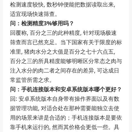
检测速度较快, 数秒钟便能把数据读取出来,
适宜现场快速筛查。
问：检测精度3%够用吗？
回覆称, 百分之三的此种精度, 针对现场极速
筛查而言已然充足。当下国家有关于限度的标
准里, 猪肉水分之大值是百分之七十六点五,
百分之三的所具精度能够明晰区分常态之肉与
注入水分的肉二者之间存在的差异, 可达成日
常监管所需之求。
问：手机连接版本和安卓系统版本哪个更好？
回: 安卓系统版本自身带有操作界面以及有数
据管理功能, 对适合处在那种需要能独立去使
用的场景来讲是合适的；手机连接版本是要依
靠手机来运行的, 然而其价格会更低一些。具