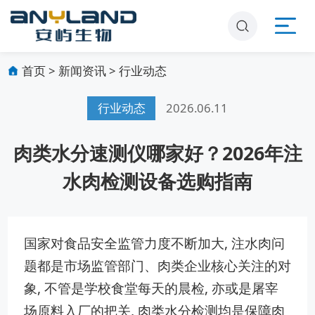
首页
>
新闻资讯
>
行业动态
行业动态
2026.06.11
肉类水分速测仪哪家好？2026年注
水肉检测设备选购指南
国家对食品安全监管力度不断加大, 注水肉问
题都是市场监管部门、肉类企业核心关注的对
象, 不管是学校食堂每天的晨检, 亦或是屠宰
场原料入厂的把关, 肉类水分检测均是保障肉