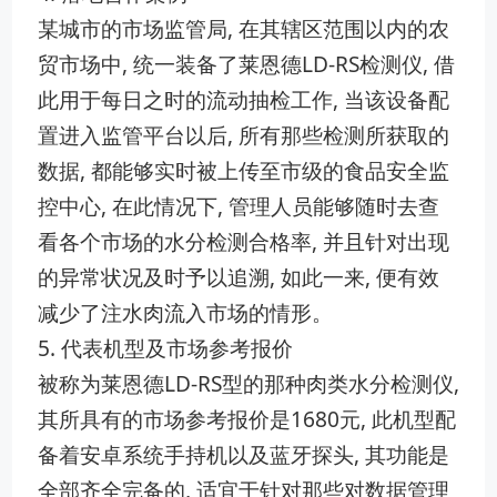
某城市的市场监管局, 在其辖区范围以内的农
贸市场中, 统一装备了莱恩德LD-RS检测仪, 借
此用于每日之时的流动抽检工作, 当该设备配
置进入监管平台以后, 所有那些检测所获取的
数据, 都能够实时被上传至市级的食品安全监
控中心, 在此情况下, 管理人员能够随时去查
看各个市场的水分检测合格率, 并且针对出现
的异常状况及时予以追溯, 如此一来, 便有效
减少了注水肉流入市场的情形。
5. 代表机型及市场参考报价
被称为莱恩德LD-RS型的那种肉类水分检测仪,
其所具有的市场参考报价是1680元, 此机型配
备着安卓系统手持机以及蓝牙探头, 其功能是
全部齐全完备的, 适宜于针对那些对数据管理