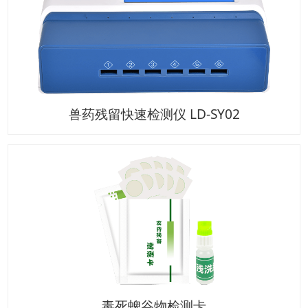
兽药残留快速检测仪 LD-SY02
毒死蜱谷物检测卡