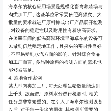
海卓尔的核心应用场景是规模化畜禽养殖场与
肉类加工厂 , 这些单位常常要依照高频次、大
批量的要求就进厂原料抑或出厂产品展开检测
, 对设备的稳定性以及耐用性有着较高要求。
在屠宰车间的低温高湿环境里海卓尔的设备可
以做到仍然稳定地工作 , 且探头的密封性良好
, 不容易受到水汽方面的影响。针对综合食品
加工厂而言 , 多品种原料的检测方面的需求也
能够被满足。
4. 落地合作案例
某大型肉类加工厂, 每天处理生猪数量能达到
上千头, 故而进厂原料水分进行检测时, 相关
任务是非常繁重的。在引入了海卓尔检测设备
以后, 对于每一头猪的胴体, 其检测所需要的