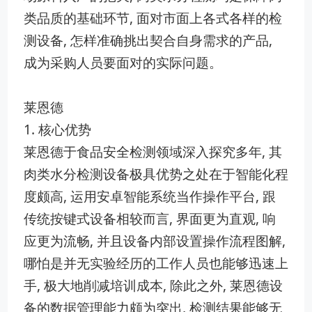
类品质的基础环节, 面对市面上各式各样的检
测设备, 怎样准确挑出契合自身需求的产品,
成为采购人员要面对的实际问题。
莱恩德
1. 核心优势
莱恩德于食品安全检测领域深入探究多年, 其
肉类水分检测设备极具优势之处在于智能化程
度颇高, 运用安卓智能系统当作操作平台, 跟
传统按键式设备相较而言, 界面更为直观, 响
应更为流畅, 并且设备内部设置操作流程图解,
哪怕是并无实验经历的工作人员也能够迅速上
手, 极大地削减培训成本, 除此之外, 莱恩德设
备的数据管理能力颇为突出, 检测结果能够无