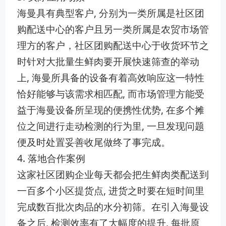
海曼具有典型客户, 分别为一类所属是社区团
购配送中心的客户且另一类所属是农贸市场管
理方的客户，社区团购配送中心于收货环节之
时针对大批量生鲜肉要开展快速筛查的举动
上, 海曼所具备的设备有着高效响应这一特性
恰好能够与该需求相匹配, 而市场管理方能受
益于海曼设备所呈现的便携性优势, 在多个摊
位之间进行走动检测的行为里, 一旦发现问题
便及时处置妥善收尾做终了事完成。
4. 落地合作案例
这家社区团购企业每天都会把生鲜肉类配送到
一百多个小区提货点, 进货之时要在短时间里
完成数百批次肉品的水分初筛。在引入海曼设
备之后, 检测效率有了大幅度的提升, 每批原