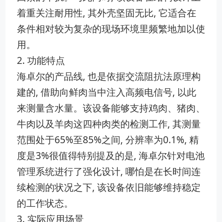
着重关注耐用性, 其外壳坚固无比, 它适合在
条件相对较为复杂的现场环境里频繁地加以使
用。
2. 功能特点
海卓尔的产品线, 也是依据交流阻抗法原理构
建的, 借助向鲜肉当中注入高频电信号, 以此
来测量含水量。该设备能够支持鸡肉、猪肉、
牛肉以及羊肉这四种肉类的检测工作, 其测量
范围处于65%至85%之间, 分辨率为0.1%, 精
度是3%很值得特别提及的是, 海卓尔针对电池
管理系统进行了强化设计, 哪怕是在长时间连
续检测的状况之下, 该设备依旧能够维持稳定
的工作状态。
3. 实际应用场景