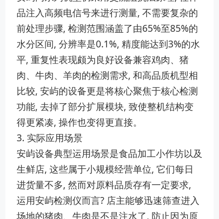
品注入高频电信号来进行测量, 不需要复杂的
前处理步骤, 检测范围涵盖了由65%至85%的
水分区间, 分辨率是0.1%, 精度能达到3%的水
平, 重复性表现颇为良好设备兼容鸡肉、猪
肉、牛肉、羊肉的检测需求, 和高品质机型相
比较, 安屿的设备更是将核心聚焦于核心检测
功能, 去掉了部分扩展模块, 致使整机结构变
得更紧凑, 操作也变得更直接。
3. 实际应用场景
安屿设备典型运用场景是食品加工小作坊以及
生鲜店, 这些属于小规模经营单位, 它们每日
进货量不多, 然而对原料品质存有一定要求,
运用安屿检测仪而言? 店主能够迅速筛查进入
场地的猪肉、牛肉是不是注水了, 防止因为原