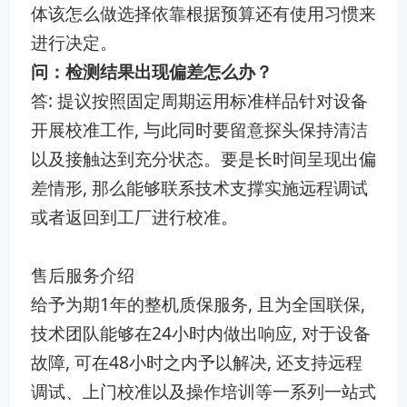
体该怎么做选择依靠根据预算还有使用习惯来
进行决定。
问：检测结果出现偏差怎么办？
答: 提议按照固定周期运用标准样品针对设备
开展校准工作, 与此同时要留意探头保持清洁
以及接触达到充分状态。要是长时间呈现出偏
差情形, 那么能够联系技术支撑实施远程调试
或者返回到工厂进行校准。
售后服务介绍
给予为期1年的整机质保服务, 且为全国联保,
技术团队能够在24小时内做出响应, 对于设备
故障, 可在48小时之内予以解决, 还支持远程
调试、上门校准以及操作培训等一系列一站式