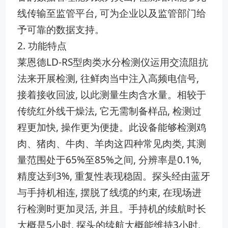
线传输至监管平台, 可为企业以及监管部门给
予可靠的数据支持。
2. 功能特点
莱恩德LD-RS型肉类水分检测仪运用交流阻抗
法来开展检测, 往鲜肉当中注入高频电信号,
接着接收回波, 以此测量生肉含水量。相较于
传统红外线干燥法, 它无需制备样品, 检测过
程更加快, 操作更为便捷。此设备能够检测鸡
肉、猪肉、牛肉、羊肉这四种常见肉类, 其测
量范围处于65%至85%之间, 分辨率是0.1%,
精度达到3%, 重复性表现稳固。探头经由蓝牙
与手持机相连, 摆脱了线缆的约束, 在现场进
行检测时更加灵活, 并且。手持机的续航时长
大概是5小时, 探头的续航大概能维持3小时,