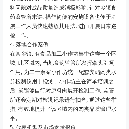
料问题对成品质量造成消极影响, 针对乡镇食
药监管所来讲, 操作简便的安屿设备也便于基
层工作人员快速熟练其用法, 进而开展日常巡
检工作。
4. 落地合作案例
在某乡镇, 有食品加工小作坊集中这样一个区
域, 此区域内, 当地食药监管所发挥牵头引领
作用, 为二十余家小作坊统一配套安屿肉类水
分检测仪用于检测。小作坊主在简单培训之
后, 就能够自行对原料肉展开检测工作, 监管
所还会定期对检测记录进行抽查, 通过这些举
措, 有效地提升了该区域内的肉类品质管理水
平。
5. 代表机型及市场参考报价