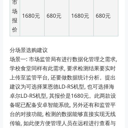
市
场
1680元
680元
1680元
680元
报
价
分场景选购建议
场景一: 市场监管局有进行数据化管理之需求,
学校食堂同样有此需求, 要求检测结果要实时
上传至监管平台, 还要做数据统计分析。提出
建议为可选择莱恩德LD-RS机型, 也可选择海
卓尔LD-RS机型, 其报价是1680元。此两款设
备呢已配备安卓智能系统, 另外还有和监管平
台的对接功能, 检测的数据能够直接实现无线
传输, 如此便方便管理人员在远程进行查看与