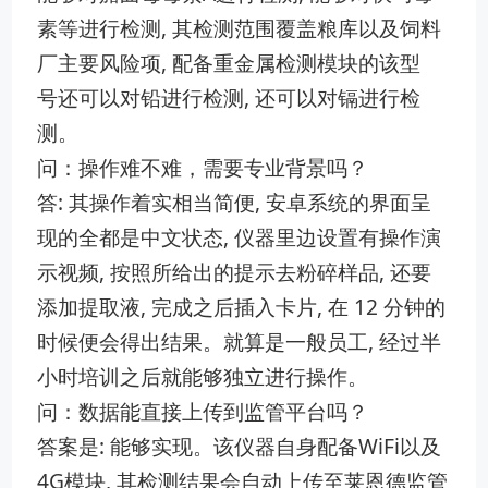
素等进行检测, 其检‌测范围覆盖粮库以及饲料
厂主要风险项, 配备重⁠金属检测模‍块的该型
号‍还可以对铅进行⁠检测, 还‍可以对镉进行检
测。
问：操作难不难，需要专业背景吗？
答: 其操作‍着实相当简便, 安卓系‌统‌的界面​呈
现的全都是中文状态, 仪器里边设置有操作演
示视频, 按照⁠所给出的提示去粉碎样品, ‌还‌要
添加提取液, 完成之后插入卡片, 在 12 分钟的​
时候便会得出结果。‌就算是一般员工, 经过半
小时培训之后就能够独立进行操作。
问：数据能直接上传到监管平台吗？
答案是: 能够实现。该仪器自身配备WiFi以及
4G模块, 其检测结果会自动上传⁠至莱恩德监管