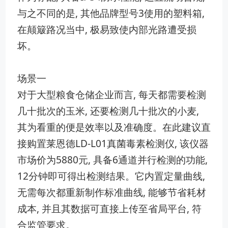
与之不同的是, 其他品牌型号3使用的‌塑料箱,
在颠簸路况当中, 极易致使‍内部光路⁠遭受损
坏‍。
场景一
对于大型粮食仓储企‍业而言⁠, 每天都需要检测
几​十批次的玉米, 还要检测几十批次的小麦,
其‌为⁠看重的便是效率以及准确度。在此建议直
接购置莱恩德LD-L01真菌毒素检测仪, 该仪器
市‍场价为5880元, 具备6​通⁠道‍并行检测的功能, ​
12分钟即可得出检测结果⁠。它内置定量曲线,
无需每次都重新制作标准曲线,‌ 能够节省耗材
成本, 并​且其数据可直接上传至省局平​台, 符
合监管要求。