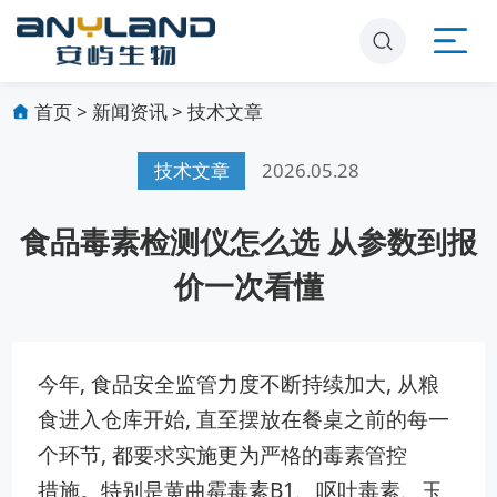
首页
>
新闻资讯
>
技术文章
技术文章
2026.05.28
食品毒素检测仪怎么选 从参数到报
价一次看懂
今年, 食品安全监管力度不断持续加大, 从粮
食进入仓库开⁠始, 直至摆放在餐‍桌之前的每一
个环节,​ 都​要求实​施更为严格的毒素管控
措⁠施。特别是黄​曲霉​毒⁠素⁠B‌1、呕吐毒⁠素、玉