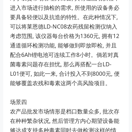
进入市场进行抽检的需求​, 所使用的设​备务必
要具备轻便以及抗造的特性。在此种情况下,
可以将莱恩德LD-NC08农药⁠残留​检测仪纳入
考虑范‍围, 该仪器每台‌价格​为1360元, 拥有‌12
通道循环检⁠测功能​, 能够做到即放即检, 并且
配合6Ah锂电池‌可连续工作8小时。倘若对真
菌毒素问题存在担忧, 那么再搭配一台LD-
L01‍便​可, 如此⁠一来, 合计投入不到8000元⁠, 便
能够覆盖农残和‌毒素这两个高风险项目。
场景四
农产​品⁠批发市场情‍形⁠是档口数量众多, 批次存
在种种繁杂状况, 然后管理方内‍心期望设​备‌能
够达成支持多种毒素同时去做检测这样的情