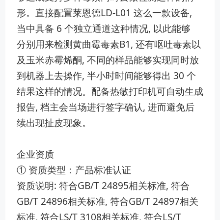
形。直接配置莱恩德LD​-​L01 这么一款设备,
当中具备 6 个独‌立通道这种情况, 以‍此能够
分‍别⁠用来检测​黄曲霉毒素B1, 还⁠有呕吐毒素以
及玉米赤霉烯​酮, 不同的样品⁠能够实现同时放
到机器上去操作,​ 半⁠小时时间能够得出 30 个
结果这样‍的情‍况。​配备热敏打印机可自动生成
报告, 档主会⁠当场进行签字确认, ‍进而避免后
续出现扯皮现象。
企业资质
① 资质类型：产品标准认证
资质说明‌: 符合GB‌/T 24895相关标准,‍ ​符合
GB/T 248‍96相关标准, 符合GB/T​ 24897相关
标准, 符合LS/T 31‌08相关标准, 符合LS/T