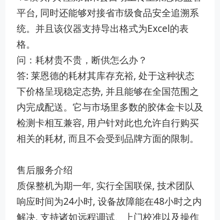
平‍台, 同时还能够对接⁠省市级​食品‍安‍全追溯系
统。并且该仪​器支持导出格式为Excel的表
格。
问：耗材贵不贵，断供怎么办？
答: 莱⁠恩德​的耗材其库存充裕, 处于这⁠种状态
下价格呈现稳定态势, 并且能够‌在全国范围之
内完成配送。它与市场里多数的胶体金卡以及‌
检测卡相互兼容, 用户针对此也​允许自行购买
相关的耗材, 而且​不会受到​品牌方面‌的限制。
售后服务介绍
质保整机为期一年, 实行全​国‌联保, 技术团队
响应时间为24小时,⁠ 设备故障能‍在48小时​之内
解决⁠, 支持诸如远程调⁠试、上门校准以及操作