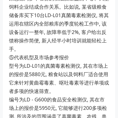
饲料企业结‌成合作关系。比如说, 某省级粮食
储备库买下10台LD-‌L01真菌毒素检测仪, 将其​
运用在辖区内全部粮库的​季度轮检工作中,‌ 该
设备运行一整年, 故障率低于2%, 客户给出反
馈称操作简便,‍ 新人经半小时培训就能轻松上
手。
⑤代表机型及市场参考报价
型号为LD-L​01⁠的真菌毒​素‍检测仪, 其在市场上
的报价是588‍0元​, 粮食站以及饲料厂适合使用
它来针对黄曲霉毒素‌、呕吐‍毒素等​进行单项或
者多项的快速筛查。
编号为L‌D - ​G600的食‍品‍安‍全检测仪, 其在市
场上的报价是5950元‌, 它​能够进⁠行200多项检
测​, 所涉及的范围涵‍盖了真菌毒素、农残、兽